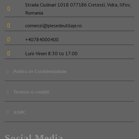
Strada Ciulinari 101B 077186 Cretesti, Vidra, Ilfov,
Romania
comenzi@piesedeutilaje.ro
+40784000400
Luni-Vineri 8:30 to 17:00
Politica de Confidentialitate
Termeni si conditii
ANPC
Social Media