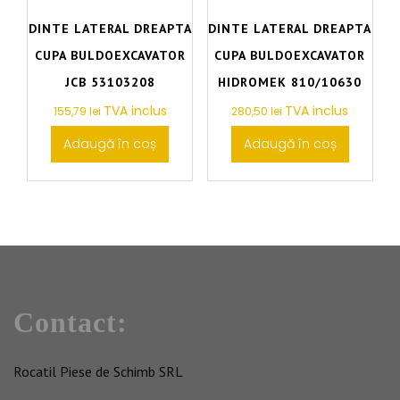
DINTE LATERAL DREAPTA
DINTE LATERAL DREAPTA
CUPA BULDOEXCAVATOR
CUPA BULDOEXCAVATOR
JCB 53103208
HIDROMEK 810/10630
TVA inclus
TVA inclus
155,79
lei
280,50
lei
Adaugă în coș
Adaugă în coș
Contact:
Rocatil Piese de Schimb SRL