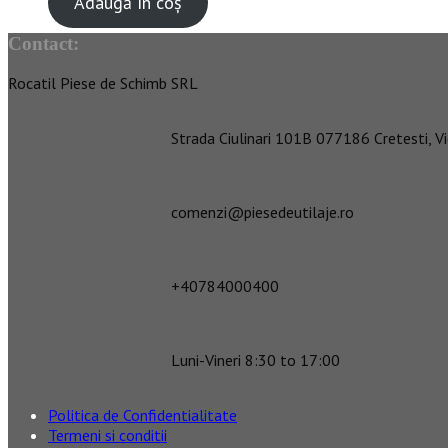
Adaugă în coș
Contact:
Rocatil Piese de Schimb SRL
Strada Ciulinari 101B 077186 Cretesti, Vi
comenzi@piesedeutilaje.ro
+40784000400
Luni-Vineri 8:30 to 17:00
Politica de Confidentialitate
Termeni si conditii