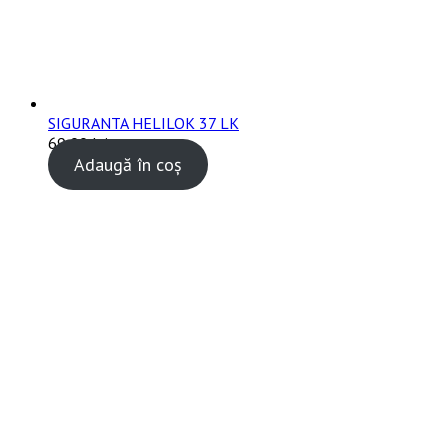
SIGURANTA HELILOK 37 LK
69,00
lei
TVA inclus
Adaugă în coș