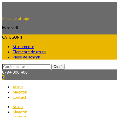
Piese de utilaje
by rocatil
CATEGORII
Atasamente
Elemente de uzura
Piese de schimb
Caută
Caută
după:
0784 000 400
0
Acasa
Magazin
Contact
Acasa
Magazin