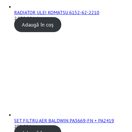
RADIATOR ULEI KOMATSU 6152-62-2210
2.050,00
lei
TVA inclus
Adaugă în coș
SET FILTRU AER BALDWIN PA3669-FN + PA2419
290,00
lei
TVA inclus